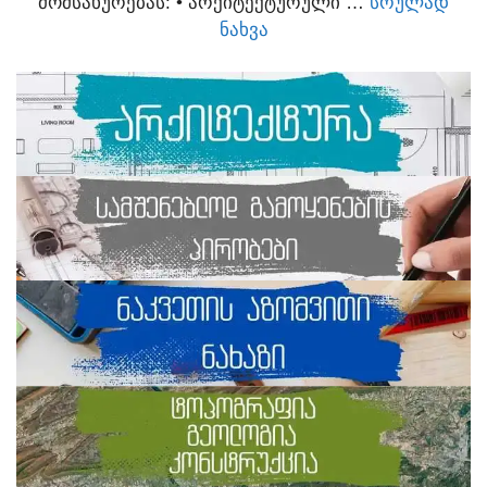
ᲛᲝᲛᲡᲐᲮᲣᲠᲔᲑᲐᲡ:​ • ᲐᲠᲥᲘᲢᲔᲥᲢᲣᲠᲣᲚᲘ …
ᲡᲠᲣᲚᲐᲓ
ᲜᲐᲮᲕᲐ