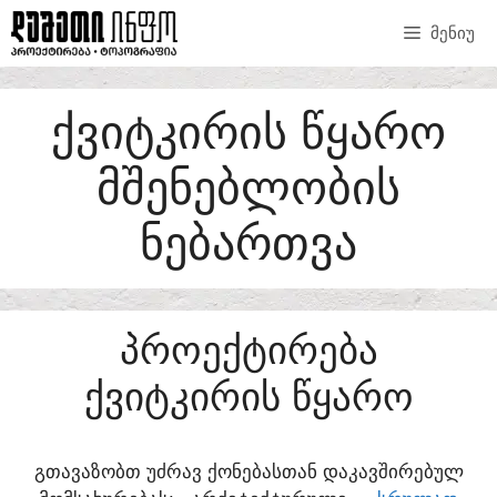
SKIP
ᲛᲔᲜᲘᲣ
TO
CONTENT
ᲥᲕᲘᲢᲙᲘᲠᲘᲡ ᲬᲧᲐᲠᲝ
ᲛᲨᲔᲜᲔᲑᲚᲝᲑᲘᲡ
ᲜᲔᲑᲐᲠᲗᲕᲐ
ᲞᲠᲝᲔᲥᲢᲘᲠᲔᲑᲐ
ᲥᲕᲘᲢᲙᲘᲠᲘᲡ ᲬᲧᲐᲠᲝ
ᲒᲗᲐᲕᲐᲖᲝᲑᲗ ᲣᲫᲠᲐᲕ ᲥᲝᲜᲔᲑᲐᲡᲗᲐᲜ ᲓᲐᲙᲐᲕᲨᲘᲠᲔᲑᲣᲚ