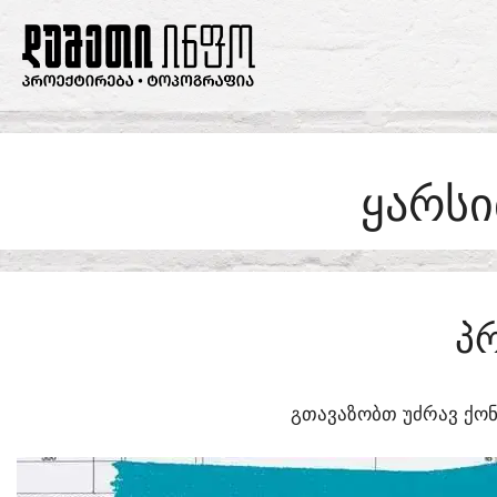
SKIP
TO
CONTENT
ᲧᲐᲠᲡᲘ
Პ
ᲒᲗᲐᲕᲐᲖᲝᲑᲗ ᲣᲫᲠᲐᲕ ᲥᲝᲜ