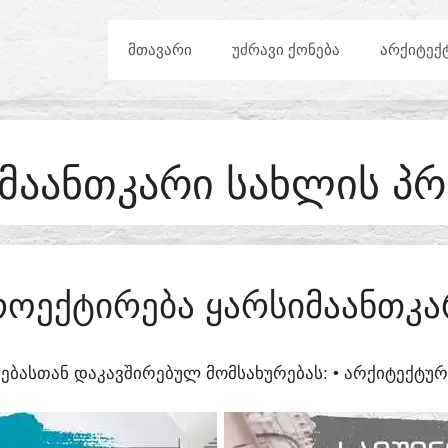
ᲛᲗᲐᲕᲐᲠᲘ
ᲣᲫᲠᲐᲕᲘ ᲥᲝᲜᲔᲑᲐ
ᲐᲠᲥᲘᲢᲔᲥ
ᲛᲐᲐᲜᲗᲙᲐᲠᲘ ᲡᲐᲮᲚᲘᲡ Პ
ᲠᲝᲔᲥᲢᲘᲠᲔᲑᲐ ᲧᲐᲠᲡᲘᲛᲐᲐᲜᲗᲙᲐ
ᲔᲑᲐᲡᲗᲐᲜ ᲓᲐᲙᲐᲕᲨᲘᲠᲔᲑᲣᲚ ᲛᲝᲛᲡᲐᲮᲣᲠᲔᲑᲐᲡ:​ • ᲐᲠᲥᲘᲢᲔᲥᲢ