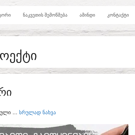
ᲢᲝᲠᲘ
ᲜᲐᲙᲕᲔᲗᲘᲡ ᲨᲔᲛᲝᲬᲛᲔᲑᲐ
ᲐᲛᲘᲜᲓᲘ
ᲙᲝᲜᲢᲐᲥᲢᲘ
ᲠᲝᲔᲥᲢᲘ
ᲠᲘ
ᲣᲠᲣᲚᲘ …
ᲡᲠᲣᲚᲐᲓ ᲜᲐᲮᲕᲐ