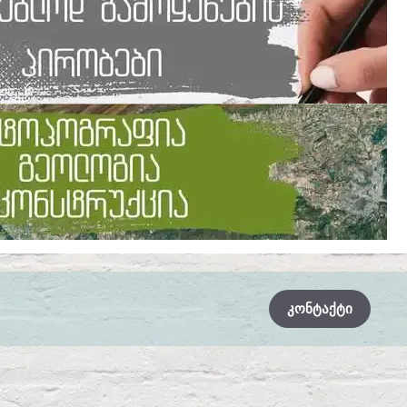
ᲙᲝᲜᲢᲐᲥᲢᲘ