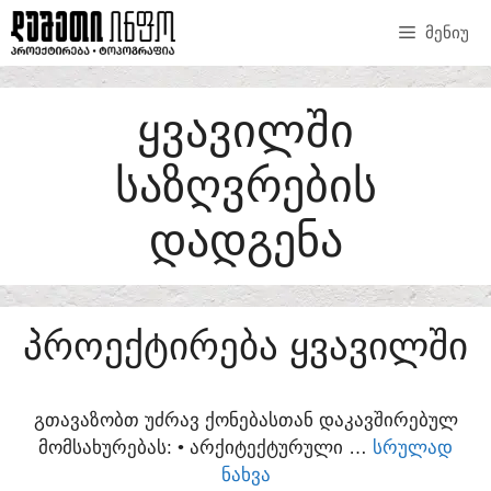
SKIP
ᲛᲔᲜᲘᲣ
TO
CONTENT
ᲧᲕᲐᲕᲘᲚᲨᲘ
ᲡᲐᲖᲦᲕᲠᲔᲑᲘᲡ
ᲓᲐᲓᲒᲔᲜᲐ
ᲞᲠᲝᲔᲥᲢᲘᲠᲔᲑᲐ ᲧᲕᲐᲕᲘᲚᲨᲘ
ᲒᲗᲐᲕᲐᲖᲝᲑᲗ ᲣᲫᲠᲐᲕ ᲥᲝᲜᲔᲑᲐᲡᲗᲐᲜ ᲓᲐᲙᲐᲕᲨᲘᲠᲔᲑᲣᲚ
ᲛᲝᲛᲡᲐᲮᲣᲠᲔᲑᲐᲡ:​ • ᲐᲠᲥᲘᲢᲔᲥᲢᲣᲠᲣᲚᲘ …
ᲡᲠᲣᲚᲐᲓ
ᲜᲐᲮᲕᲐ