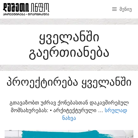
SKIP
ᲛᲔᲜᲘᲣ
TO
CONTENT
ᲧᲕᲔᲚᲐᲜᲨᲘ
ᲒᲐᲔᲠᲗᲘᲐᲜᲔᲑᲐ
ᲞᲠᲝᲔᲥᲢᲘᲠᲔᲑᲐ ᲧᲕᲔᲚᲐᲜᲨᲘ
ᲒᲗᲐᲕᲐᲖᲝᲑᲗ ᲣᲫᲠᲐᲕ ᲥᲝᲜᲔᲑᲐᲡᲗᲐᲜ ᲓᲐᲙᲐᲕᲨᲘᲠᲔᲑᲣᲚ
ᲛᲝᲛᲡᲐᲮᲣᲠᲔᲑᲐᲡ:​ • ᲐᲠᲥᲘᲢᲔᲥᲢᲣᲠᲣᲚᲘ …
ᲡᲠᲣᲚᲐᲓ
ᲜᲐᲮᲕᲐ