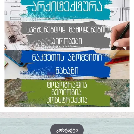
ᲙᲝᲜᲢᲐᲥᲢᲘ