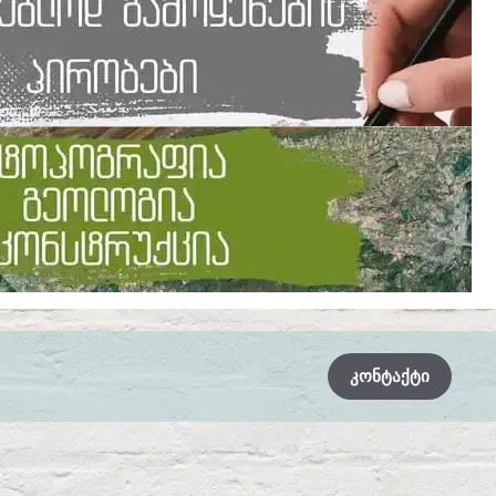
ᲙᲝᲜᲢᲐᲥᲢᲘ