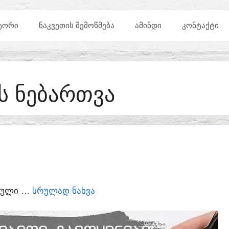
ᲢᲝᲠᲘ
ᲜᲐᲙᲕᲔᲗᲘᲡ ᲨᲔᲛᲝᲬᲛᲔᲑᲐ
ᲐᲛᲘᲜᲓᲘ
ᲙᲝᲜᲢᲐᲥᲢᲘ
Ს ᲜᲔᲑᲐᲠᲗᲕᲐ
ᲣᲠᲣᲚᲘ …
ᲡᲠᲣᲚᲐᲓ ᲜᲐᲮᲕᲐ