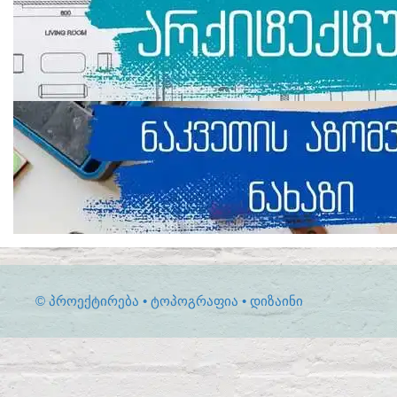
© ᲞᲠᲝᲔᲥᲢᲘᲠᲔᲑᲐ • ᲢᲝᲞᲝᲒᲠᲐᲤᲘᲐ • ᲓᲘᲖᲐᲘᲜᲘ