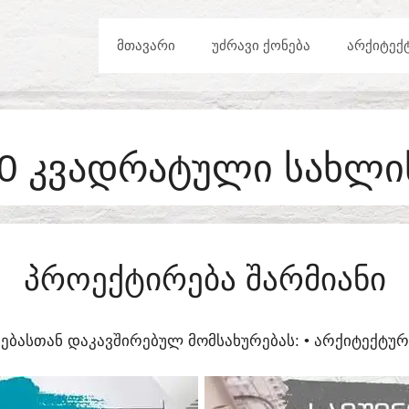
ᲛᲗᲐᲕᲐᲠᲘ
ᲣᲫᲠᲐᲕᲘ ᲥᲝᲜᲔᲑᲐ
ᲐᲠᲥᲘᲢᲔᲥ
60 ᲙᲕᲐᲓᲠᲐᲢᲣᲚᲘ ᲡᲐᲮᲚᲘ
ᲞᲠᲝᲔᲥᲢᲘᲠᲔᲑᲐ ᲨᲐᲠᲛᲘᲐᲜᲘ
ᲔᲑᲐᲡᲗᲐᲜ ᲓᲐᲙᲐᲕᲨᲘᲠᲔᲑᲣᲚ ᲛᲝᲛᲡᲐᲮᲣᲠᲔᲑᲐᲡ:​ • ᲐᲠᲥᲘᲢᲔᲥᲢ