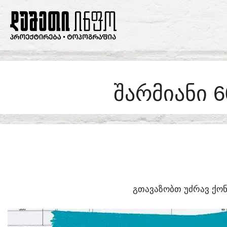
SKIP
TO
CONTENT
ᲨᲐᲠᲛᲘᲐᲜᲘ 
ᲒᲗᲐᲕᲐᲖᲝᲑᲗ ᲣᲫᲠᲐᲕ ᲥᲝᲜ