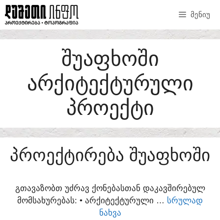
SKIP
ᲛᲔᲜᲘᲣ
TO
CONTENT
ᲨᲣᲐᲤᲮᲝᲨᲘ
ᲐᲠᲥᲘᲢᲔᲥᲢᲣᲠᲣᲚᲘ
ᲞᲠᲝᲔᲥᲢᲘ
ᲞᲠᲝᲔᲥᲢᲘᲠᲔᲑᲐ ᲨᲣᲐᲤᲮᲝᲨᲘ
ᲒᲗᲐᲕᲐᲖᲝᲑᲗ ᲣᲫᲠᲐᲕ ᲥᲝᲜᲔᲑᲐᲡᲗᲐᲜ ᲓᲐᲙᲐᲕᲨᲘᲠᲔᲑᲣᲚ
ᲛᲝᲛᲡᲐᲮᲣᲠᲔᲑᲐᲡ:​ • ᲐᲠᲥᲘᲢᲔᲥᲢᲣᲠᲣᲚᲘ …
ᲡᲠᲣᲚᲐᲓ
ᲜᲐᲮᲕᲐ