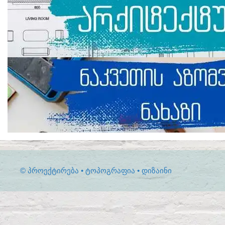
© ᲞᲠᲝᲔᲥᲢᲘᲠᲔᲑᲐ • ᲢᲝᲞᲝᲒᲠᲐᲤᲘᲐ • ᲓᲘᲖᲐᲘᲜᲘ