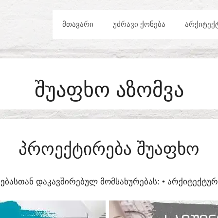
ᲛᲗᲐᲕᲐᲠᲘ
ᲣᲫᲠᲐᲕᲘ ᲥᲝᲜᲔᲑᲐ
ᲐᲠᲥᲘᲢᲔᲥ
ᲨᲣᲐᲤᲮᲝ ᲐᲖᲝᲛᲕᲐ
ᲞᲠᲝᲔᲥᲢᲘᲠᲔᲑᲐ ᲨᲣᲐᲤᲮᲝ
ᲔᲑᲐᲡᲗᲐᲜ ᲓᲐᲙᲐᲕᲨᲘᲠᲔᲑᲣᲚ ᲛᲝᲛᲡᲐᲮᲣᲠᲔᲑᲐᲡ:​ • ᲐᲠᲥᲘᲢᲔᲥᲢ