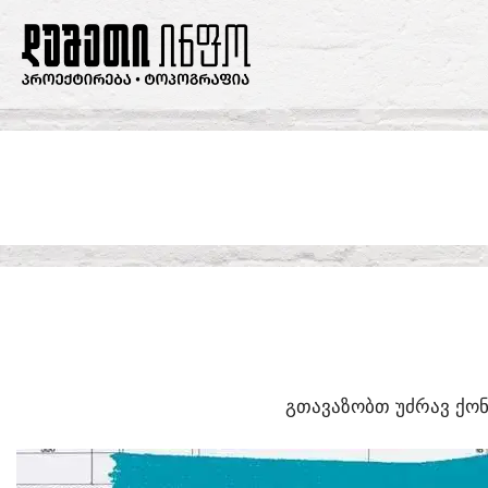
SKIP
TO
CONTENT
ᲒᲗᲐᲕᲐᲖᲝᲑᲗ ᲣᲫᲠᲐᲕ ᲥᲝᲜ