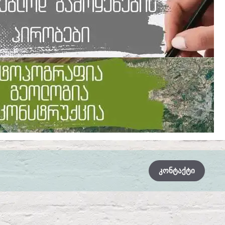
ᲙᲝᲜᲢᲐᲥᲢᲘ