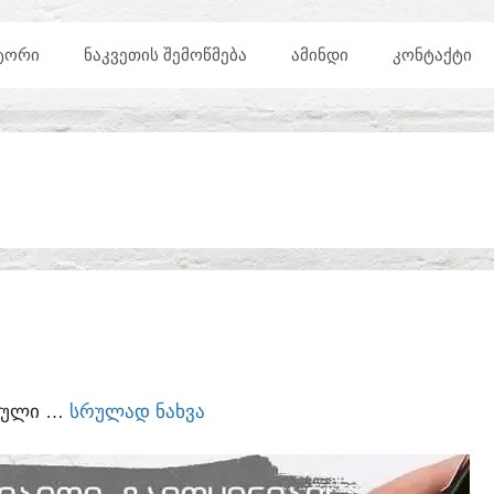
ᲢᲝᲠᲘ
ᲜᲐᲙᲕᲔᲗᲘᲡ ᲨᲔᲛᲝᲬᲛᲔᲑᲐ
ᲐᲛᲘᲜᲓᲘ
ᲙᲝᲜᲢᲐᲥᲢᲘ
ᲣᲠᲣᲚᲘ …
ᲡᲠᲣᲚᲐᲓ ᲜᲐᲮᲕᲐ