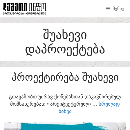
SKIP
ᲛᲔᲜᲘᲣ
TO
CONTENT
ᲨᲣᲐᲮᲔᲕᲘ
ᲓᲐᲞᲠᲝᲔᲥᲢᲔᲑᲐ
ᲞᲠᲝᲔᲥᲢᲘᲠᲔᲑᲐ ᲨᲣᲐᲮᲔᲕᲘ
ᲒᲗᲐᲕᲐᲖᲝᲑᲗ ᲣᲫᲠᲐᲕ ᲥᲝᲜᲔᲑᲐᲡᲗᲐᲜ ᲓᲐᲙᲐᲕᲨᲘᲠᲔᲑᲣᲚ
ᲛᲝᲛᲡᲐᲮᲣᲠᲔᲑᲐᲡ:​ • ᲐᲠᲥᲘᲢᲔᲥᲢᲣᲠᲣᲚᲘ …
ᲡᲠᲣᲚᲐᲓ
ᲜᲐᲮᲕᲐ