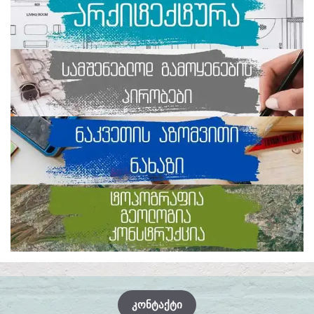
ᲙᲝᲜᲢᲐᲥᲢᲘ