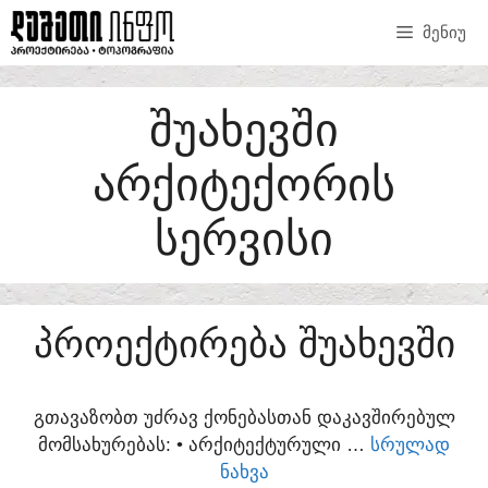
SKIP
ᲛᲔᲜᲘᲣ
TO
CONTENT
ᲨᲣᲐᲮᲔᲕᲨᲘ
ᲐᲠᲥᲘᲢᲔᲥᲝᲠᲘᲡ
ᲡᲔᲠᲕᲘᲡᲘ
ᲞᲠᲝᲔᲥᲢᲘᲠᲔᲑᲐ ᲨᲣᲐᲮᲔᲕᲨᲘ
ᲒᲗᲐᲕᲐᲖᲝᲑᲗ ᲣᲫᲠᲐᲕ ᲥᲝᲜᲔᲑᲐᲡᲗᲐᲜ ᲓᲐᲙᲐᲕᲨᲘᲠᲔᲑᲣᲚ
ᲛᲝᲛᲡᲐᲮᲣᲠᲔᲑᲐᲡ:​ • ᲐᲠᲥᲘᲢᲔᲥᲢᲣᲠᲣᲚᲘ …
ᲡᲠᲣᲚᲐᲓ
ᲜᲐᲮᲕᲐ