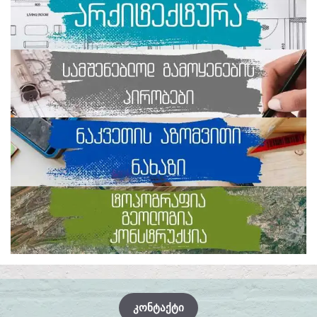
ᲙᲝᲜᲢᲐᲥᲢᲘ