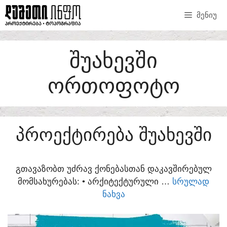
SKIP
ᲛᲔᲜᲘᲣ
TO
CONTENT
ᲨᲣᲐᲮᲔᲕᲨᲘ
ᲝᲠᲗᲝᲤᲝᲢᲝ
ᲞᲠᲝᲔᲥᲢᲘᲠᲔᲑᲐ ᲨᲣᲐᲮᲔᲕᲨᲘ
ᲒᲗᲐᲕᲐᲖᲝᲑᲗ ᲣᲫᲠᲐᲕ ᲥᲝᲜᲔᲑᲐᲡᲗᲐᲜ ᲓᲐᲙᲐᲕᲨᲘᲠᲔᲑᲣᲚ
ᲛᲝᲛᲡᲐᲮᲣᲠᲔᲑᲐᲡ:​ • ᲐᲠᲥᲘᲢᲔᲥᲢᲣᲠᲣᲚᲘ …
ᲡᲠᲣᲚᲐᲓ
ᲜᲐᲮᲕᲐ