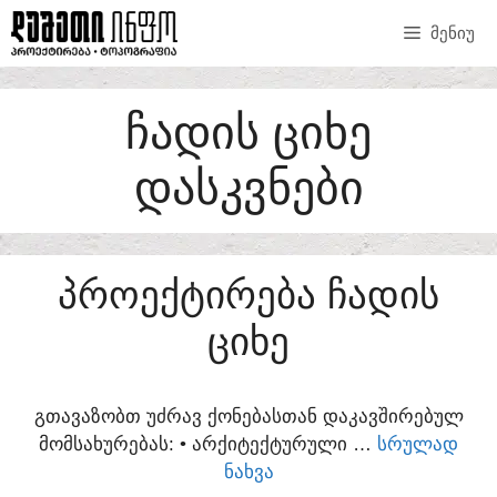
SKIP
ᲛᲔᲜᲘᲣ
TO
CONTENT
ᲩᲐᲓᲘᲡ ᲪᲘᲮᲔ
ᲓᲐᲡᲙᲕᲜᲔᲑᲘ
ᲞᲠᲝᲔᲥᲢᲘᲠᲔᲑᲐ ᲩᲐᲓᲘᲡ
ᲪᲘᲮᲔ
ᲒᲗᲐᲕᲐᲖᲝᲑᲗ ᲣᲫᲠᲐᲕ ᲥᲝᲜᲔᲑᲐᲡᲗᲐᲜ ᲓᲐᲙᲐᲕᲨᲘᲠᲔᲑᲣᲚ
ᲛᲝᲛᲡᲐᲮᲣᲠᲔᲑᲐᲡ:​ • ᲐᲠᲥᲘᲢᲔᲥᲢᲣᲠᲣᲚᲘ …
ᲡᲠᲣᲚᲐᲓ
ᲜᲐᲮᲕᲐ