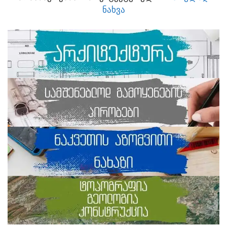
ᲜᲐᲮᲕᲐ