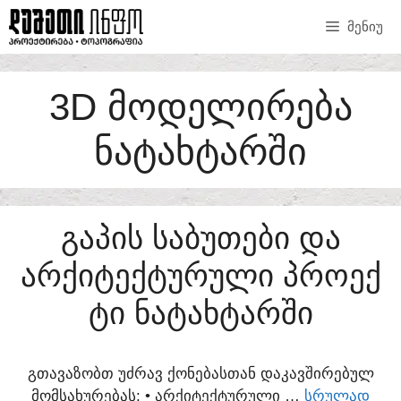
SKIP
ᲛᲔᲜᲘᲣ
TO
CONTENT
3D ᲛᲝᲓᲔᲚᲘᲠᲔᲑᲐ
ᲜᲐᲢᲐᲮᲢᲐᲠᲨᲘ
ᲒᲐᲞᲘᲡ ᲡᲐᲑᲣᲗᲔᲑᲘ ᲓᲐ
ᲐᲠᲥᲘᲢᲔᲥᲢᲣᲠᲣᲚᲘ ᲞᲠᲝᲔᲥ
ᲢᲘ ᲜᲐᲢᲐᲮᲢᲐᲠᲨᲘ
ᲒᲗᲐᲕᲐᲖᲝᲑᲗ ᲣᲫᲠᲐᲕ ᲥᲝᲜᲔᲑᲐᲡᲗᲐᲜ ᲓᲐᲙᲐᲕᲨᲘᲠᲔᲑᲣᲚ
ᲛᲝᲛᲡᲐᲮᲣᲠᲔᲑᲐᲡ:​ • ᲐᲠᲥᲘᲢᲔᲥᲢᲣᲠᲣᲚᲘ …
ᲡᲠᲣᲚᲐᲓ