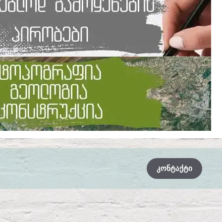
ᲙᲝᲜᲢᲐᲥᲢᲘ