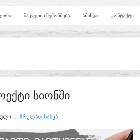
ᲢᲝᲠᲘ
ᲜᲐᲙᲕᲔᲗᲘᲡ ᲨᲔᲛᲝᲬᲛᲔᲑᲐ
ᲐᲛᲘᲜᲓᲘ
ᲙᲝᲜᲢᲐᲥᲢᲘ
ᲝᲔᲥᲢᲘ ᲡᲘᲝᲜᲨᲘ
ᲣᲠᲣᲚᲘ …
ᲡᲠᲣᲚᲐᲓ ᲜᲐᲮᲕᲐ