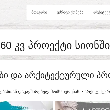
ᲛᲗᲐᲕᲐᲠᲘ
ᲣᲫᲠᲐᲕᲘ ᲥᲝᲜᲔᲑᲐ
ᲐᲠᲥᲘᲢᲔᲥ
60 ᲙᲕ ᲞᲠᲝᲔᲥᲢᲘ ᲡᲘᲝᲜᲨᲘ
ᲔᲑᲘ ᲓᲐ ᲐᲠᲥᲘᲢᲔᲥᲢᲣᲠᲣᲚᲘ ᲞᲠ
ᲔᲑᲐᲡᲗᲐᲜ ᲓᲐᲙᲐᲕᲨᲘᲠᲔᲑᲣᲚ ᲛᲝᲛᲡᲐᲮᲣᲠᲔᲑᲐᲡ:​ • ᲐᲠᲥᲘᲢᲔᲥᲢ