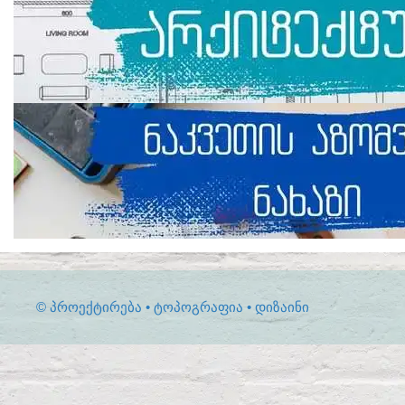
© ᲞᲠᲝᲔᲥᲢᲘᲠᲔᲑᲐ • ᲢᲝᲞᲝᲒᲠᲐᲤᲘᲐ • ᲓᲘᲖᲐᲘᲜᲘ