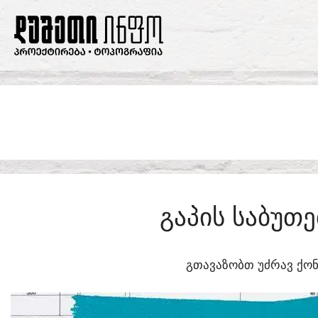
SKIP
TO
CONTENT
ᲒᲐᲞᲘᲡ ᲡᲐᲑᲣᲗ
ᲒᲗᲐᲕᲐᲖᲝᲑᲗ ᲣᲫᲠᲐᲕ ᲥᲝᲜ