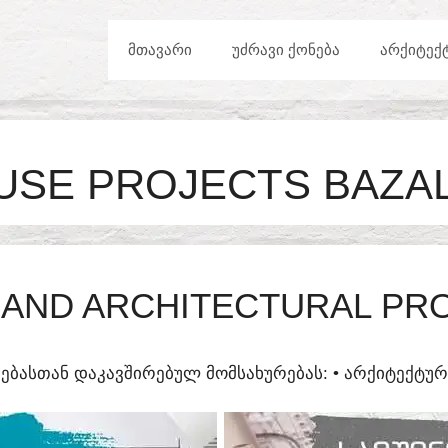
ᲛᲗᲐᲕᲐᲠᲘ
ᲣᲫᲠᲐᲕᲘ ᲥᲝᲜᲔᲑᲐ
ᲐᲠᲥᲘᲢᲔᲥ
USE PROJECTS BAZAL
AND ARCHITECTURAL PROJ
ᲔᲑᲐᲡᲗᲐᲜ ᲓᲐᲙᲐᲕᲨᲘᲠᲔᲑᲣᲚ ᲛᲝᲛᲡᲐᲮᲣᲠᲔᲑᲐᲡ:​ • ᲐᲠᲥᲘᲢᲔᲥᲢ