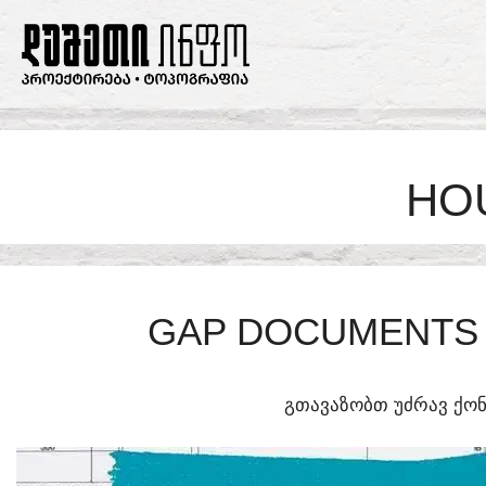
SKIP
TO
CONTENT
HO
GAP DOCUMENTS 
ᲒᲗᲐᲕᲐᲖᲝᲑᲗ ᲣᲫᲠᲐᲕ ᲥᲝᲜ