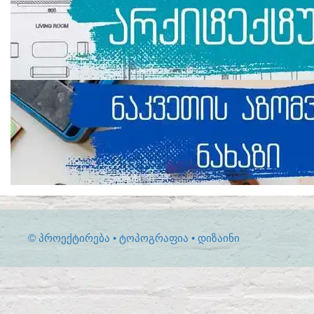
© ᲞᲠᲝᲔᲥᲢᲘᲠᲔᲑᲐ • ᲢᲝᲞᲝᲒᲠᲐᲤᲘᲐ • ᲓᲘᲖᲐᲘᲜᲘ