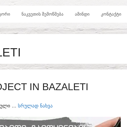
ᲢᲝᲠᲘ
ᲜᲐᲙᲕᲔᲗᲘᲡ ᲨᲔᲛᲝᲬᲛᲔᲑᲐ
ᲐᲛᲘᲜᲓᲘ
ᲙᲝᲜᲢᲐᲥᲢᲘ
ETI
ECT IN BAZALETI
ᲣᲠᲣᲚᲘ …
ᲡᲠᲣᲚᲐᲓ ᲜᲐᲮᲕᲐ