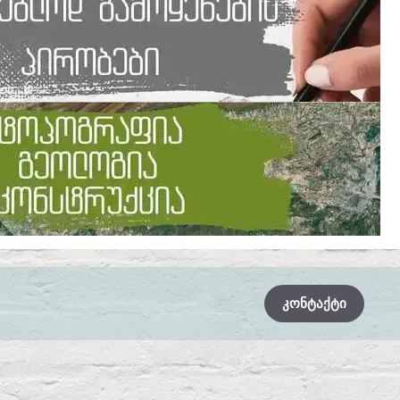
ᲙᲝᲜᲢᲐᲥᲢᲘ